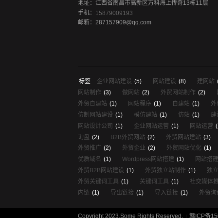
地址：江西省南昌市高新区万科海上传奇13栋11层
手机：
15879009193
邮箱：287157909@qq.com
标签
企业网站建设
(5)
网站建设
(8)
建网站
网站制作
(3)
做网站
(2)
外贸网站制作
(2)
外贸自建站
(1)
网站程序
(1)
自建站
(1)
外
仿制网站建设
(1)
模仿建站
(1)
仿站
(1)
建
网站设计公司
(1)
企业网站运营
(1)
网站运营
(
询盘
(2)
B2B外贸网站
(2)
外贸网站建站
(3)
外贸推广
(2)
外贸企业
(2)
外贸网站优化
(1)
优质域名
(1)
Wordpress网站搭建
(1)
网站搭
外贸B2B网站建设
(1)
外贸独立站制作
(1)
独
外贸关键词工具
(1)
关键词工具
(1)
社交媒体
内链
(1)
导出链接
(1)
导入链接
(1)
外贸询
Copyright 2023.Some Rights Reserved.
赣ICP备15
|