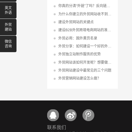
你真的分清“外链”了吗？反向链接、内链、导出链接、导入链接
英文
外语
为什么你建立的外贸网站收不到询盘?
建设外贸网站的关键点
外贸
建站
建设B2B外贸跨境电商网站的准备与赢利点！
外贸必用：国外黄页名录
微信
外贸分享：如何建设一个好的外贸网站
咨询
外贸独立站制作服务的优势
外贸网站该如何开发呢？想要做好外贸网站开发并不难
外贸网站建设中最常见的三个问题
外贸营销网站建设怎么做？
联系我们