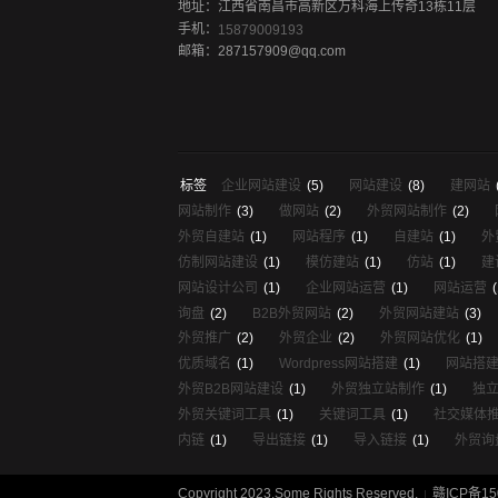
地址：江西省南昌市高新区万科海上传奇13栋11层
手机：
15879009193
邮箱：287157909@qq.com
标签
企业网站建设
(5)
网站建设
(8)
建网站
网站制作
(3)
做网站
(2)
外贸网站制作
(2)
外贸自建站
(1)
网站程序
(1)
自建站
(1)
外
仿制网站建设
(1)
模仿建站
(1)
仿站
(1)
建
网站设计公司
(1)
企业网站运营
(1)
网站运营
(
询盘
(2)
B2B外贸网站
(2)
外贸网站建站
(3)
外贸推广
(2)
外贸企业
(2)
外贸网站优化
(1)
优质域名
(1)
Wordpress网站搭建
(1)
网站搭
外贸B2B网站建设
(1)
外贸独立站制作
(1)
独
外贸关键词工具
(1)
关键词工具
(1)
社交媒体
内链
(1)
导出链接
(1)
导入链接
(1)
外贸询
Copyright 2023.Some Rights Reserved.
赣ICP备15
|