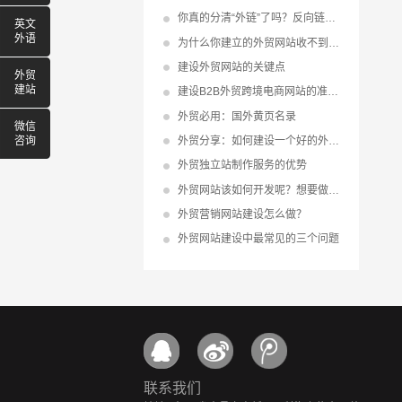
你真的分清“外链”了吗？反向链接、内链、导出链接、导入链接
英文
外语
为什么你建立的外贸网站收不到询盘?
建设外贸网站的关键点
外贸
建站
建设B2B外贸跨境电商网站的准备与赢利点！
外贸必用：国外黄页名录
微信
外贸分享：如何建设一个好的外贸网站
咨询
外贸独立站制作服务的优势
外贸网站该如何开发呢？想要做好外贸网站开发并不难
外贸营销网站建设怎么做？
外贸网站建设中最常见的三个问题
联系我们