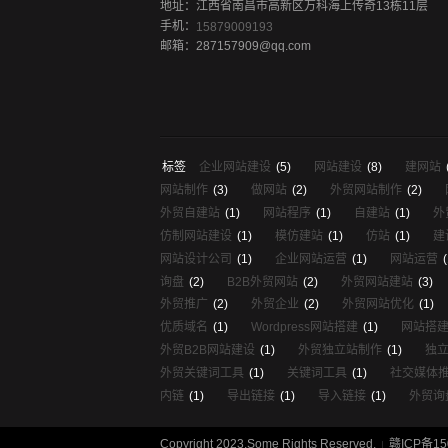
地址：江西省南昌市高新区万科海上传奇13栋11层
手机：
15879009193
邮箱：287157909@qq.com
标签
企业网站建设
(5)
网站建设
(8)
建网站
网站制作
(3)
做网站
(2)
外贸网站制作
(2)
外贸自建站
(1)
网站程序
(1)
自建站
(1)
外
仿制网站建设
(1)
模仿建站
(1)
仿站
(1)
建
网站设计公司
(1)
企业网站运营
(1)
网站运营
(
询盘
(2)
B2B外贸网站
(2)
外贸网站建站
(3)
外贸推广
(2)
外贸企业
(2)
外贸网站优化
(1)
优质域名
(1)
Wordpress网站搭建
(1)
网站搭
外贸B2B网站建设
(1)
外贸独立站制作
(1)
独
外贸关键词工具
(1)
关键词工具
(1)
社交媒体
内链
(1)
导出链接
(1)
导入链接
(1)
外贸询
Copyright 2023.Some Rights Reserved.
赣ICP备15
|