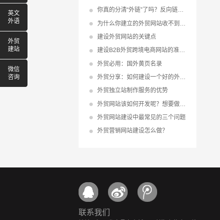
你真的分清“外链”了吗？反向链接、内链、导出链接、导入链接
英文
外语
为什么你建立的外贸网站收不到询盘?
建设外贸网站的关键点
外贸
建站
建设B2B外贸跨境电商网站的准备与赢利点！
外贸必用：国外黄页名录
微信
外贸分享：如何建设一个好的外贸网站
咨询
外贸独立站制作服务的优势
外贸网站该如何开发呢？想要做好外贸网站开发并不难
外贸网站建设中最常见的三个问题
外贸营销网站建设怎么做？
联系我们