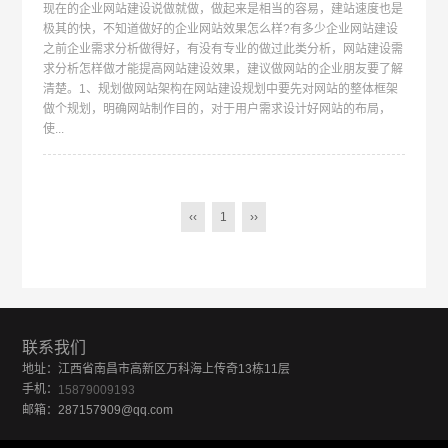
现在的企业网站建设说做就做，做起来是相当的容易，建站速度也是
极其的快，不知道做好的企业网站效果怎么样?有多少企业网站建设
之前企业需求分析做得好，有没有专业的做过此类分析，网站建设需
求分析怎样做才能提高网站建设效果，建议做网站的企业朋友要了解
清楚。1、规划做网站架构在网站建设规划中要先对网站的整体框架
做个规划，明确网站制作目的，对于用户需求设计好网站的布局，
使...
‹‹
1
››
联系我们
地址：江西省南昌市高新区万科海上传奇13栋11层
手机：
15879009193
邮箱：287157909@qq.com